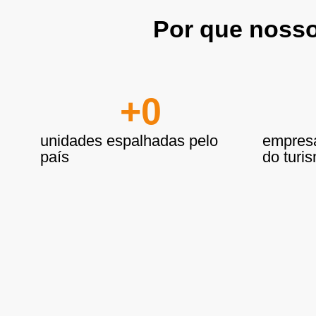
Por que nosso
+
0
unidades espalhadas pelo
empresa
país
do turi