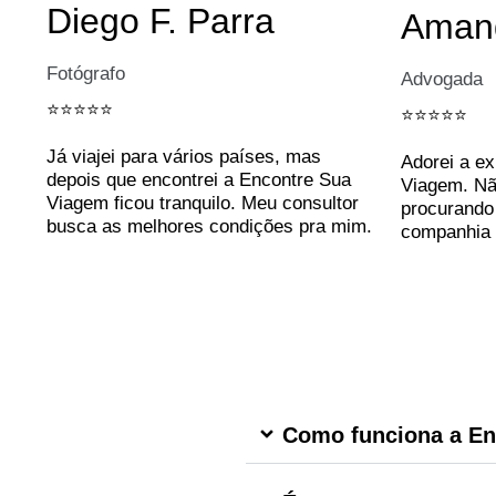
Diego F. Parra
Amand
Fotógrafo
Advogada
⭐️⭐️⭐️⭐️⭐️
⭐️⭐️⭐️⭐️⭐️
Já viajei para vários países, mas
Adorei a e
depois que encontrei a Encontre Sua
Viagem. Nã
Viagem ficou tranquilo. Meu consultor
procurando 
busca as melhores condições pra mim.
companhia 
Como funciona a En