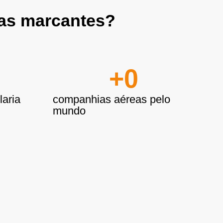
ias marcantes?
+
0
aria
companhias aéreas pelo
mundo