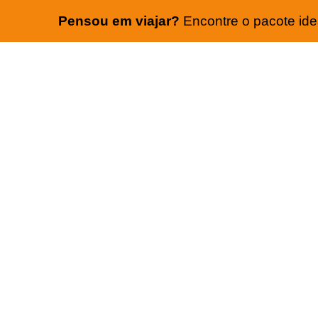
Pensou em viajar?
Encontre o pacote idea
PARE DE PERDER TEMP
PROCURANDO O MENOR
COM MELHOR HOTEL E 
AÉREA.
Aqui na Encontre Sua Viagem você esco
buscamos as melhores condições para
marcantes.
Para atendimento exclusivo.
Cadastre-se