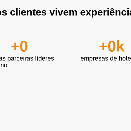
s clientes vivem experiênc
+
0
+
0
k
s parceiras líderes
empresas de hotel
smo