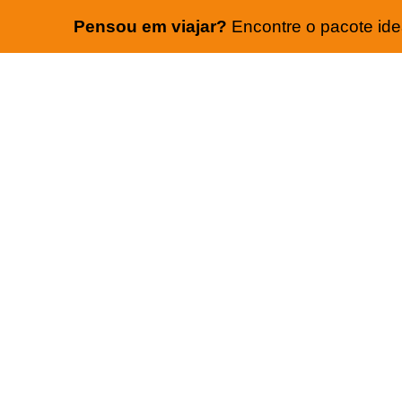
Pensou em viajar?
Encontre o pacote idea
PARE DE PERDER TEMP
PROCURANDO O MENOR
COM MELHOR HOTEL E 
AÉREA.
Aqui na Encontre Sua Viagem você esco
buscamos as melhores condições para
marcantes.
Para atendimento exclusivo.
Cadastre-se