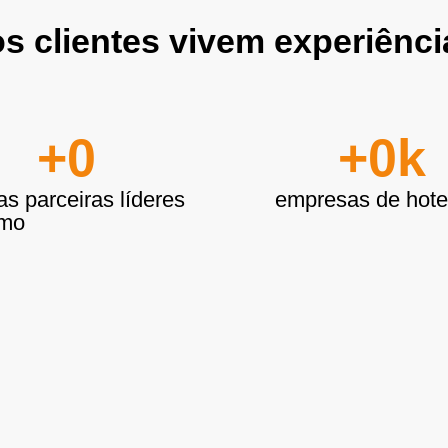
s clientes vivem experiênc
+
0
+
0
k
s parceiras líderes
empresas de hotel
smo