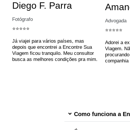
Diego F. Parra
Amand
Fotógrafo
Advogada
⭐️⭐️⭐️⭐️⭐️
⭐️⭐️⭐️⭐️⭐️
Já viajei para vários países, mas
Adorei a e
depois que encontrei a Encontre Sua
Viagem. Nã
Viagem ficou tranquilo. Meu consultor
procurando 
busca as melhores condições pra mim.
companhia 
Como funciona a En