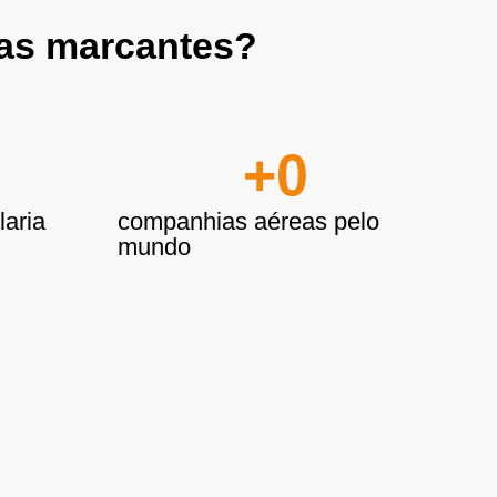
ias marcantes?
+
0
aria
companhias aéreas pelo
mundo