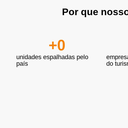
Por que nosso
+
0
unidades espalhadas pelo
empresa
país
do turi