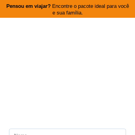
Pensou em viajar?
Encontre o pacote ideal para você
e sua família.
PARE DE PERDER TEMPO
PROCURANDO O MENOR PREÇO,
COM MELHOR HOTEL E COMPANHIA
AÉREA.
Aqui na Encontre Sua Viagem você escolhe o
destino e nós buscamos as melhores condições
para experiências marcantes.
Para atendimento exclusivo.
Cadastre-se agora!