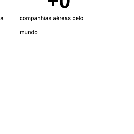
+
0
ia
companhias aéreas pelo
mundo