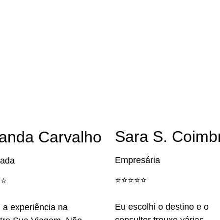
Sara S. Coimb
anda Carvalho
Empresária
ada
⭐️⭐️⭐️⭐️⭐️
️⭐️
Eu escolhi o destino e o
 a experiência na