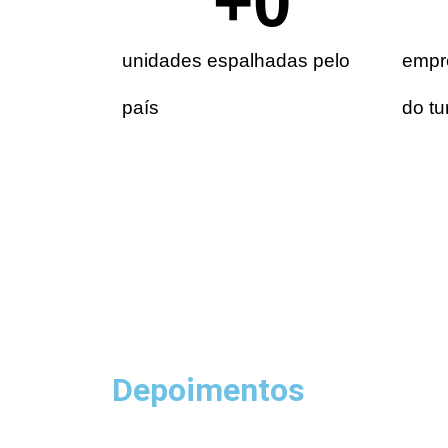
+
0
unidades espalhadas pelo
empre
país
do tu
Depoimentos