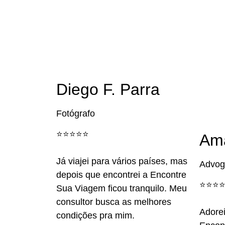
Diego F. Parra
Fotógrafo
⭐️⭐️⭐️⭐️⭐️
Am
Já viajei para vários países, mas
Advog
depois que encontrei a Encontre
⭐️⭐️⭐️⭐
Sua Viagem ficou tranquilo. Meu
consultor busca as melhores
Adorei
condições pra mim.