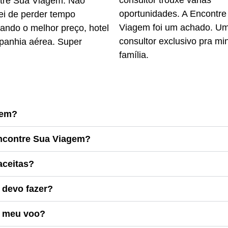
consultor trouxe várias
tre Sua Viagem. Não
oportunidades. A Encontre
ei de perder tempo
Viagem foi um achado. U
ando o melhor preço, hotel
consultor exclusivo pra mi
panhia aérea. Super
família.
!
gem?
ncontre Sua Viagem?
aceitas?
devo fazer?
o meu voo?