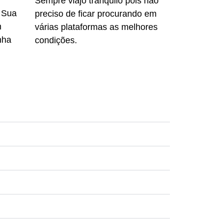
Sempre viajo tranquilo pois não
 Sua
preciso de ficar procurando em
m
várias plataformas as melhores
nha
condições.