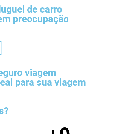
luguel de carro
em preocupação
eguro viagem
deal para sua viagem
s?