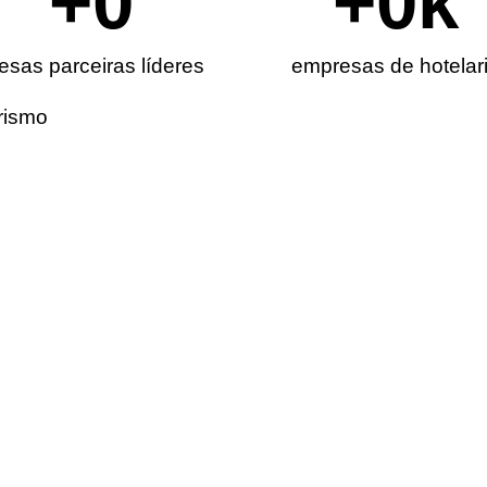
+
0
+
0
k
sas parceiras líderes
empresas de hotelar
rismo