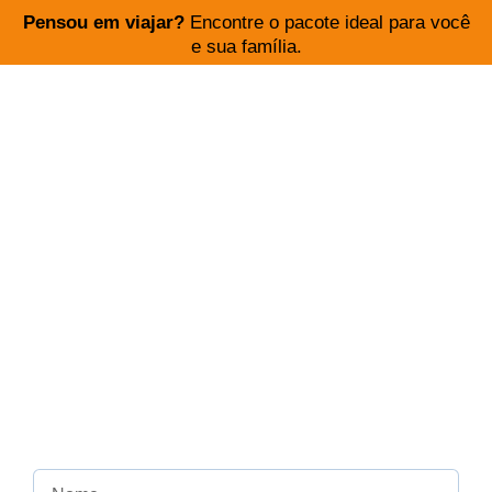
Pensou em viajar?
Encontre o pacote ideal para você
e sua família.
PARE DE PERDER TEMPO
PROCURANDO O MENOR PREÇO,
COM MELHOR HOTEL E COMPANHIA
AÉREA.
Aqui na Encontre Sua Viagem você escolhe o
destino e nós buscamos as melhores condições
para experiências marcantes.
Para atendimento exclusivo.
Cadastre-se agora!