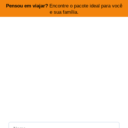
Pensou em viajar?
Encontre o pacote ideal para você
e sua família.
PARE DE PERDER TEMPO
PROCURANDO O MENOR PREÇO,
COM MELHOR HOTEL E COMPANHIA
AÉREA.
Aqui na Encontre Sua Viagem você escolhe o
destino e nós buscamos as melhores condições
para experiências marcantes.
Para atendimento exclusivo.
Cadastre-se agora!