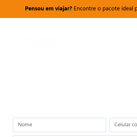
Pensou em viajar?
Encontre o pacote ideal pa
PARE DE PERDER TEMPO 
O MENOR PREÇO, COM ME
COMPANHIA AÉREA.
Aqui na Encontre Sua Viagem você escolh
buscamos as melhores condições para exp
Para atendimento exclusivo.
Cadastre-se a