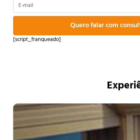
Quero falar com consul
[script_franqueado]
Experiê