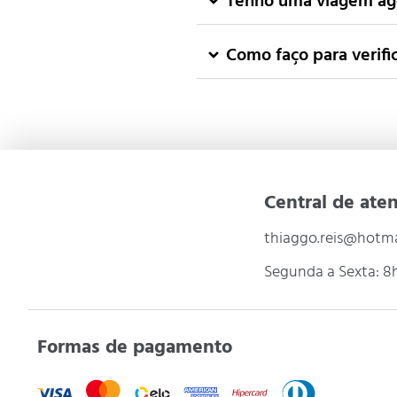
Tenho uma viagem ag
Como faço para verifi
Central de ate
thiaggo.reis@hotm
Segunda a Sexta: 8h
Formas de pagamento