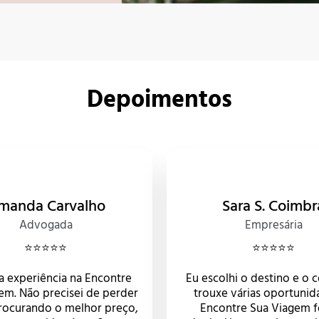
Depoimentos
manda Carvalho
Sara S. Coimbr
Advogada
Empresária
⭐️⭐️⭐️⭐️⭐️
⭐️⭐️⭐️⭐️⭐️
a experiência na Encontre
Eu escolhi o destino e o 
em. Não precisei de perder
trouxe várias oportunid
ocurando o melhor preço,
Encontre Sua Viagem f