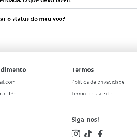
endada. O que devo fazer?
car o status do meu voo?
ndimento
Termos
ail.com
Política de privacidade
 às 18h
Termo de uso site
Siga-nos!