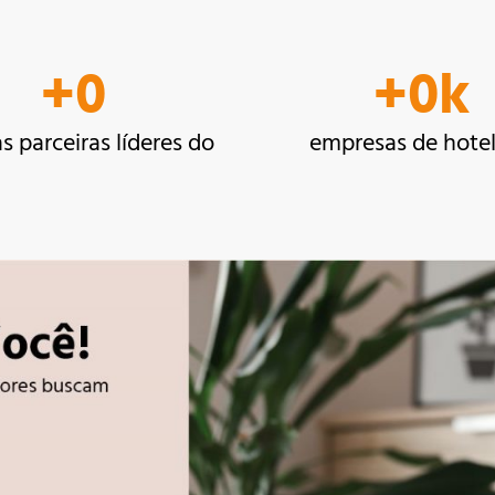
+
0
+
0
k
 parceiras líderes do
empresas de hotel