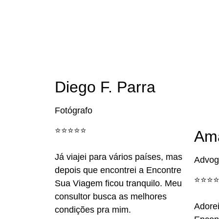
Diego F. Parra
Fotógrafo
⭐️⭐️⭐️⭐️⭐️
Am
Já viajei para vários países, mas
Advog
depois que encontrei a Encontre
⭐️⭐️⭐️⭐
Sua Viagem ficou tranquilo. Meu
consultor busca as melhores
Adorei
condições pra mim.