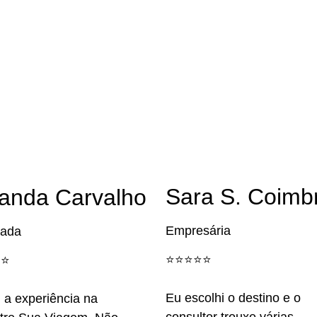
Sara S. Coimb
anda Carvalho
Empresária
ada
⭐️⭐️⭐️⭐️⭐️
️⭐️
Eu escolhi o destino e o
 a experiência na