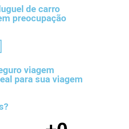
luguel de carro
em preocupação
eguro viagem
deal para sua viagem
s?