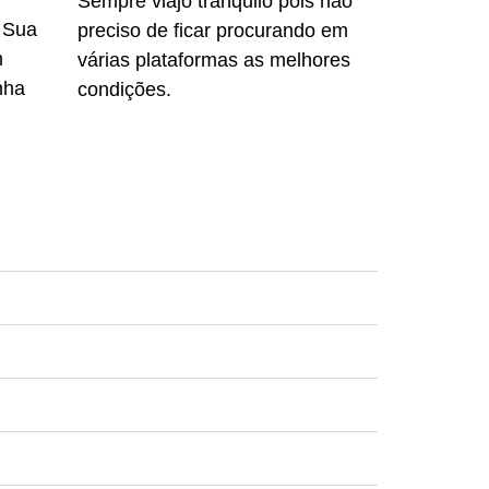
Sempre viajo tranquilo pois não
 Sua
preciso de ficar procurando em
m
várias plataformas as melhores
nha
condições.