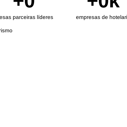
+
0
+
0
k
sas parceiras líderes
empresas de hotelar
rismo