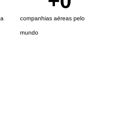
+
0
ia
companhias aéreas pelo
mundo