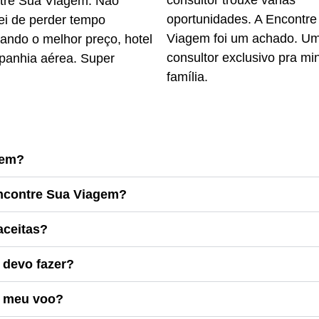
consultor trouxe várias
tre Sua Viagem. Não
oportunidades. A Encontre
ei de perder tempo
Viagem foi um achado. U
ando o melhor preço, hotel
consultor exclusivo pra mi
panhia aérea. Super
família.
!
gem?
ncontre Sua Viagem?
aceitas?
devo fazer?
o meu voo?