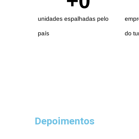
+
0
unidades espalhadas pelo
empre
país
do tu
Depoimentos