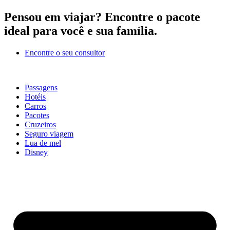
Ir
Pensou em viajar?
Encontre o pacote
para
ideal para você e sua família.
o
conteúdo
Encontre o seu consultor
Passagens
Hotéis
Carros
Pacotes
Cruzeiros
Seguro viagem
Lua de mel
Disney