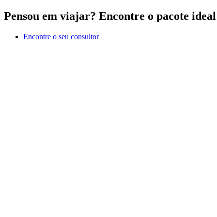
Ir
Pensou em viajar?
Encontre o pacote ideal 
para
o
Encontre o seu consultor
conteúdo