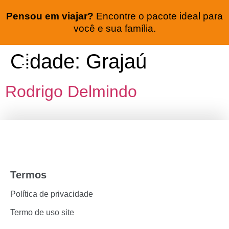
Pensou em viajar?
Encontre o pacote ideal para
você e sua família.
Cidade:
Grajaú
Seguro viagem
Lua de mel
Rodrigo Delmindo
Termos
Política de privacidade
Termo de uso site