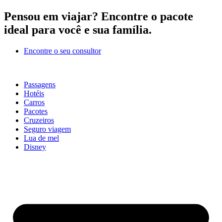
Ir
Pensou em viajar?
Encontre o pacote
para
ideal para você e sua família.
o
conteúdo
Encontre o seu consultor
Passagens
Hotéis
Carros
Pacotes
Cruzeiros
Seguro viagem
Lua de mel
Disney