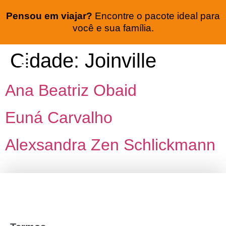
Pensou em viajar?
Encontre o pacote ideal para
você e sua família.
Cidade:
Joinville
Seguro viagem
Lua de mel
Ana Beatriz Obaid
Euná Carvalho
Alexsandra Zen Schlickmann