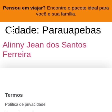
Pensou em viajar?
Encontre o pacote ideal para
você e sua família.
Cidade:
Parauapebas
Seguro viagem
Lua de mel
Alinny Jean dos Santos
Ferreira
Termos
Política de privacidade