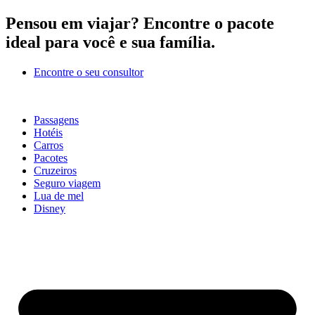
Ir
Pensou em viajar?
Encontre o pacote
para
ideal para você e sua família.
o
conteúdo
Encontre o seu consultor
Passagens
Hotéis
Carros
Pacotes
Cruzeiros
Seguro viagem
Lua de mel
Disney