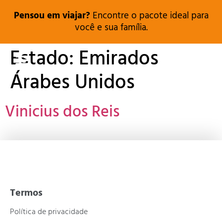
Pensou em viajar?
Encontre o pacote ideal para
você e sua família.
Estado:
Emirados
Árabes Unidos
Vinicius dos Reis
Termos
Política de privacidade