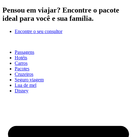
Ir
Pensou em viajar?
Encontre o pacote
para
ideal para você e sua família.
o
conteúdo
Encontre o seu consultor
Passagens
Hotéis
Carros
Pacotes
Cruzeiros
Seguro viagem
Lua de mel
Disney