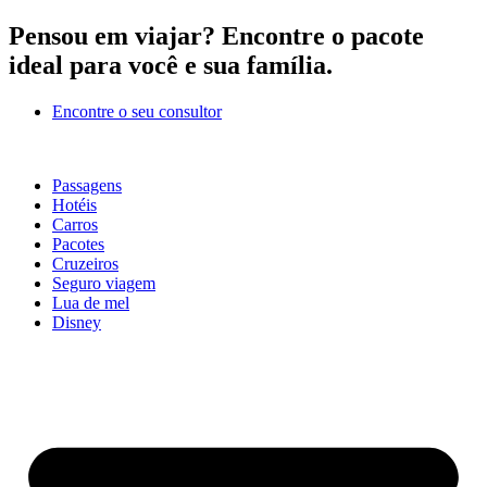
Ir
Pensou em viajar?
Encontre o pacote
para
ideal para você e sua família.
o
conteúdo
Encontre o seu consultor
Passagens
Hotéis
Carros
Pacotes
Cruzeiros
Seguro viagem
Lua de mel
Disney