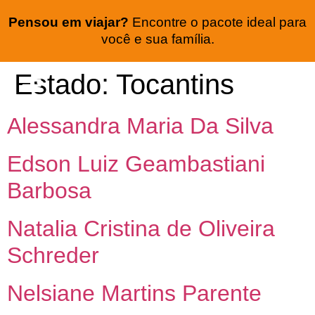
Pensou em viajar?
Encontre o pacote ideal para
você e sua família.
Estado:
Tocantins
Seguro viagem
Lua de mel
Alessandra Maria Da Silva
Edson Luiz Geambastiani
Barbosa
Natalia Cristina de Oliveira
Schreder
Nelsiane Martins Parente